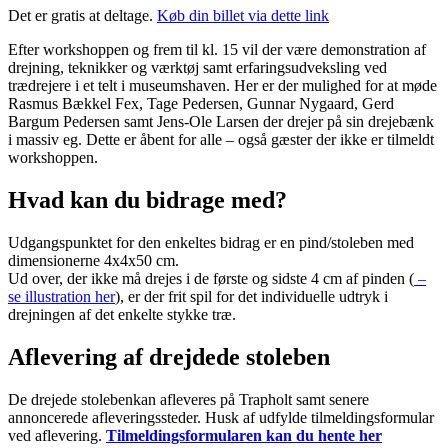
Det er gratis at deltage.
Køb din billet via dette link
Efter workshoppen og frem til kl. 15 vil der være demonstration af
drejning, teknikker og værktøj samt erfaringsudveksling ved
trædrejere i et telt i museumshaven. Her er der mulighed for at møde
Rasmus Bækkel Fex, Tage Pedersen, Gunnar Nygaard, Gerd
Bargum Pedersen samt Jens-Ole Larsen der drejer på sin drejebænk
i massiv eg. Dette er åbent for alle – også gæster der ikke er tilmeldt
workshoppen.
Hvad kan du bidrage med?
Udgangspunktet for den enkeltes bidrag er en pind/stoleben med
dimensionerne 4x4x50 cm.
Ud over, der ikke må drejes i de første og sidste 4 cm af pinden (
–
se illustration her
), er der frit spil for det individuelle udtryk i
drejningen af det enkelte stykke træ.
Aflevering af drejdede stoleben
De drejede stolebenkan afleveres på Trapholt samt senere
annoncerede afleveringssteder. Husk af udfylde tilmeldingsformular
ved aflevering.
Tilmeldingsformularen kan du hente her