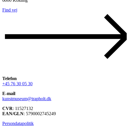
6000 Kolding
Find vej
Telefon
+45 76 30 05 30
E-mail
kunstmuseum@trapholt.dk
CVR
: 11527132
EAN/GLN
: 5790002745249
Persondatapolitik