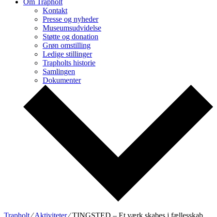
Om Trapholt
Kontakt
Presse og nyheder
Museumsudvidelse
Støtte og donation
Grøn omstilling
Ledige stillinger
Trapholts historie
Samlingen
Dokumenter
Trapholt
∕
Aktiviteter
∕
TINGSTED – Et værk skabes i fællesskab