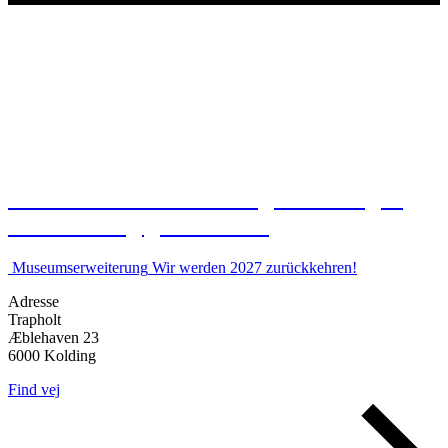
Das Museum ist vorübergehend wegen
Renovierung geschlossen.
Museumserweiterung
Wir werden 2027 zurückkehren!
Adresse
Trapholt
Æblehaven 23
6000 Kolding
Find vej