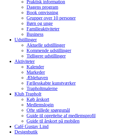
Praktisk information
Dagens program
Book omvisning
Grupper over 10 personer
Børn og unge
Familieaktiviteter
Business
Udstillinger
Aktuelle udstillinger
Kommende udstillinger
Tidligere udstillinger
Aktiviteter
Kalender
Markeder
Æblehaven
Fællesskabte kunstværker
Trapholtmalerne
Klub Trapholt
Køb årskort
Medlemslogin
Ofte stillede spørgsmål
Guide til oprettelse af medlemsprofil
Guide til årskort på mobilen
Café Gustav Lind
Designbutik