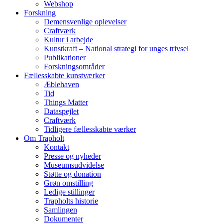
Webshop
Forskning
Demensvenlige oplevelser
Craftværk
Kultur i arbejde
Kunstkraft – National strategi for unges trivsel
Publikationer
Forskningsområder
Fællesskabte kunstværker
Æblehaven
Tid
Things Matter
Dataspejlet
Craftværk
Tidligere fællesskabte værker
Om Trapholt
Kontakt
Presse og nyheder
Museumsudvidelse
Støtte og donation
Grøn omstilling
Ledige stillinger
Trapholts historie
Samlingen
Dokumenter