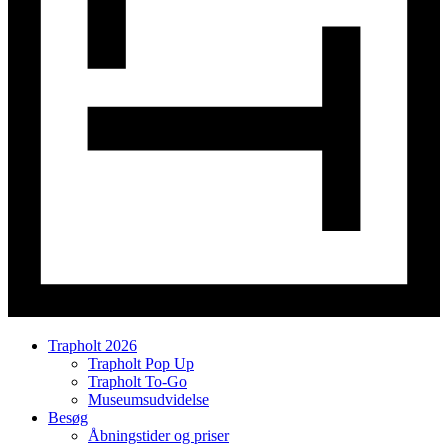
Trapholt 2026
Trapholt Pop Up
Trapholt To-Go
Museumsudvidelse
Besøg
Åbningstider og priser