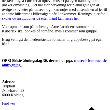
besked – også I ønsker at opleve museet på egen hånd og ikke
ønsker omvisning. Det har stor betydning for planlægningen af
øvrige aktiviteter på museet, og I kan nøjes med at sende én af jer til
at hente billetterne i billetsalget, når I ankommer. Retningslinjer for
skoler og institutioner på egen hånd kan læses her
.
Vær opmærksom på, at besøg i Arne Jacobsens sommerhus
Kubeflex skal bookes på forhånd, hvis I kommer som gruppe.
Brug venligst den nedenstående formular til gruppebesøg på egen
hånd.
OBS! Sidste åbningsdag 30. december pga.
museets kommende
ombygning.
Adresse
Trapholt
Æblehaven 23
6000 Kolding
Find vej