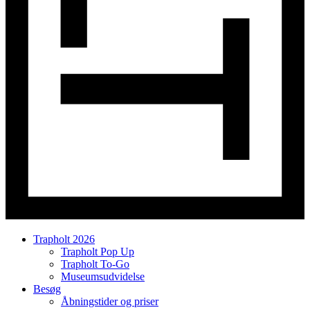
Trapholt 2026
Trapholt Pop Up
Trapholt To-Go
Museumsudvidelse
Besøg
Åbningstider og priser