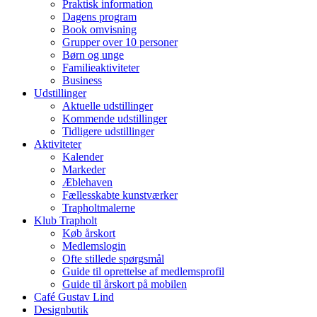
Praktisk information
Dagens program
Book omvisning
Grupper over 10 personer
Børn og unge
Familieaktiviteter
Business
Udstillinger
Aktuelle udstillinger
Kommende udstillinger
Tidligere udstillinger
Aktiviteter
Kalender
Markeder
Æblehaven
Fællesskabte kunstværker
Trapholtmalerne
Klub Trapholt
Køb årskort
Medlemslogin
Ofte stillede spørgsmål
Guide til oprettelse af medlemsprofil
Guide til årskort på mobilen
Café Gustav Lind
Designbutik