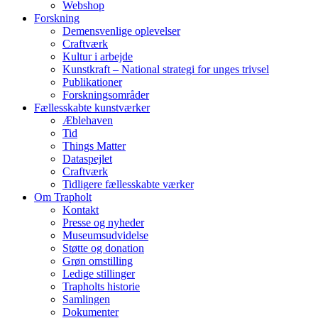
Webshop
Forskning
Demensvenlige oplevelser
Craftværk
Kultur i arbejde
Kunstkraft – National strategi for unges trivsel
Publikationer
Forskningsområder
Fællesskabte kunstværker
Æblehaven
Tid
Things Matter
Dataspejlet
Craftværk
Tidligere fællesskabte værker
Om Trapholt
Kontakt
Presse og nyheder
Museumsudvidelse
Støtte og donation
Grøn omstilling
Ledige stillinger
Trapholts historie
Samlingen
Dokumenter