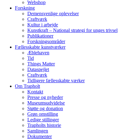
Webshop
Forskning
Demensvenlige oplevelser
Craftværk
Kultur i arbejde
Kunstkraft – National strategi for unges trivsel
Publikationer
Forskningsområder
Fællesskabte kunstværker
Æblehaven
Tid
Things Matter
Dataspejlet
Craftværk
Tidligere fællesskabte værker
Om Trapholt
Kontakt
Presse og nyheder
Museumsudvidelse
Støtte og donation
Grøn omstilling
Ledige stillinger
Trapholts historie
Samlingen
Dokumenter