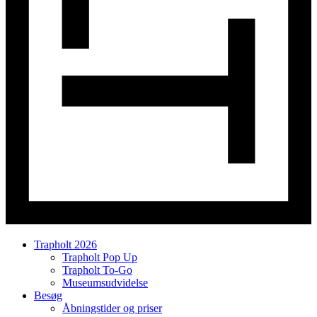
Trapholt 2026
Trapholt Pop Up
Trapholt To-Go
Museumsudvidelse
Besøg
Åbningstider og priser