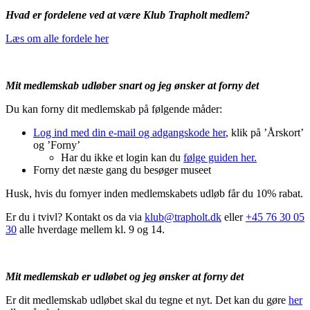
Hvad er fordelene ved at være Klub Trapholt medlem?
Læs om alle fordele her
Mit medlemskab udløber snart og jeg ønsker at forny det
Du kan forny dit medlemskab på følgende måder:
Log ind med din e-mail og adgangskode her
, klik på ’Årskort’
og ’Forny’
Har du ikke et login kan du
følge guiden her.
Forny det næste gang du besøger museet
Husk, hvis du fornyer inden medlemskabets udløb får du 10% rabat.
Er du i tvivl? Kontakt os da via
klub@trapholt.dk
eller
+45 76 30 05
30
alle hverdage mellem kl. 9 og 14.
Mit medlemskab er udløbet og jeg ønsker at forny det
Er dit medlemskab udløbet skal du tegne et nyt. Det kan du gøre
her