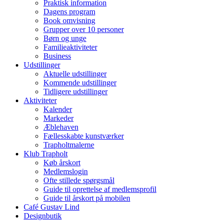
Praktisk information
Dagens program
Book omvisning
Grupper over 10 personer
Børn og unge
Familieaktiviteter
Business
Udstillinger
Aktuelle udstillinger
Kommende udstillinger
Tidligere udstillinger
Aktiviteter
Kalender
Markeder
Æblehaven
Fællesskabte kunstværker
Trapholtmalerne
Klub Trapholt
Køb årskort
Medlemslogin
Ofte stillede spørgsmål
Guide til oprettelse af medlemsprofil
Guide til årskort på mobilen
Café Gustav Lind
Designbutik