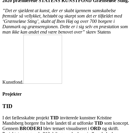
2020
præmierede STATENS KUNSTFOND Grænseløse Sting.
”Det er sjældent at kunst, der er skabt igennem samskabelse
fremstår så vellykket, helstøbt og skarpt som det er tilfældet med
‘Grænseløse Sting’, skabt af Iben Høj og over 700 borgere i
Danmark og grænseregionen. Dette er i sig selv en præstation som
man ikke kan andet end være benovet over”
skrev Statens
Kunstfond.
Projekter
TID
I det fællesskabte projekt
TID
inviterede kunstner Kristine
Mandsberg borgere fra hele landet til at udforske
TID
som koncept.
Gennem
BRODERI
blev temaet visualiseret i
ORD
og skrift.