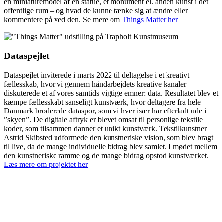
en miniaturemodel af en statue, et monument el. anden kunst i det
offentlige rum – og hvad de kunne tænke sig at ændre eller
kommentere på ved den. Se mere om
Things Matter her
Dataspejlet
Dataspejlet inviterede i marts 2022 til deltagelse i et kreativt
fællesskab, hvor vi gennem håndarbejdets kreative kanaler
diskuterede et af vores samtids vigtige emner: data. Resultatet blev et
kæmpe fællesskabt sanseligt kunstværk, hvor deltagere fra hele
Danmark broderede dataspor, som vi hver især har efterladt ude i
”skyen”. De digitale aftryk er blevet omsat til personlige tekstile
koder, som tilsammen danner et unikt kunstværk. Tekstilkunstner
Astrid Skibsted udformede den kunstneriske vision, som blev bragt
til live, da de mange individuelle bidrag blev samlet. I mødet mellem
den kunstneriske ramme og de mange bidrag opstod kunstværket.
Læs mere om projektet her