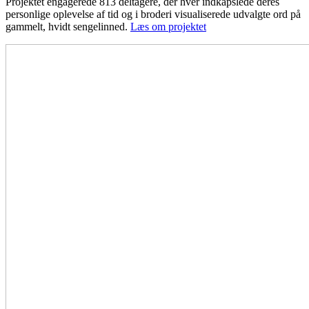
Projektet engagerede 813 deltagere, der hver indkapslede deres
personlige oplevelse af tid og i broderi visualiserede udvalgte ord på
gammelt, hvidt sengelinned.
Læs om projektet