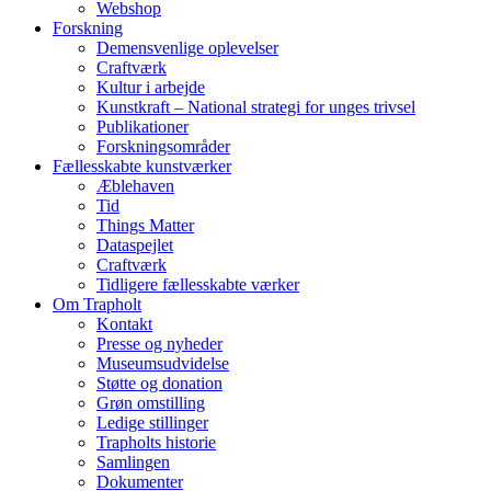
Webshop
Forskning
Demensvenlige oplevelser
Craftværk
Kultur i arbejde
Kunstkraft – National strategi for unges trivsel
Publikationer
Forskningsområder
Fællesskabte kunstværker
Æblehaven
Tid
Things Matter
Dataspejlet
Craftværk
Tidligere fællesskabte værker
Om Trapholt
Kontakt
Presse og nyheder
Museumsudvidelse
Støtte og donation
Grøn omstilling
Ledige stillinger
Trapholts historie
Samlingen
Dokumenter