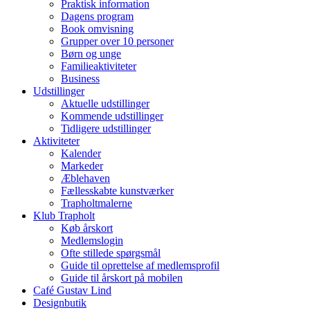
Praktisk information
Dagens program
Book omvisning
Grupper over 10 personer
Børn og unge
Familieaktiviteter
Business
Udstillinger
Aktuelle udstillinger
Kommende udstillinger
Tidligere udstillinger
Aktiviteter
Kalender
Markeder
Æblehaven
Fællesskabte kunstværker
Trapholtmalerne
Klub Trapholt
Køb årskort
Medlemslogin
Ofte stillede spørgsmål
Guide til oprettelse af medlemsprofil
Guide til årskort på mobilen
Café Gustav Lind
Designbutik