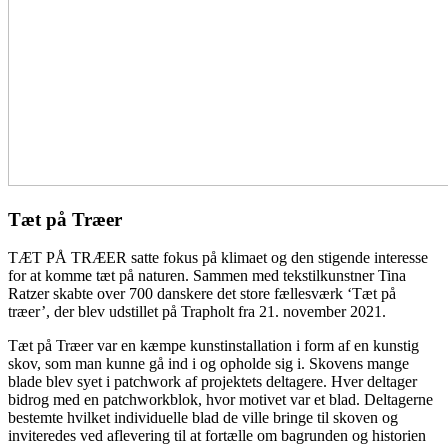
Tæt på Træer
TÆT PÅ TRÆER satte fokus på klimaet og den stigende interesse
for at komme tæt på naturen. Sammen med tekstilkunstner Tina
Ratzer skabte over 700 danskere det store fællesværk ‘Tæt på
træer’, der blev udstillet på Trapholt fra 21. november 2021.
Tæt på Træer var en kæmpe kunstinstallation i form af en kunstig
skov, som man kunne gå ind i og opholde sig i. Skovens mange
blade blev syet i patchwork af projektets deltagere. Hver deltager
bidrog med en patchworkblok, hvor motivet var et blad. Deltagerne
bestemte hvilket individuelle blad de ville bringe til skoven og
inviteredes ved aflevering til at fortælle om bagrunden og historien