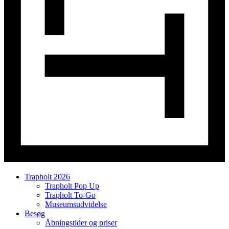
Trapholt 2026
Trapholt Pop Up
Trapholt To-Go
Museumsudvidelse
Besøg
Åbningstider og priser