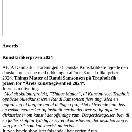
Awards
Kunstkritikerprisen 2024
AICA Danmark – Foreningen af Danske Kunstkritikere fejrede den
danske kunstscene med uddelingen af årets Kunstkritikerpriser
2024.
Things Matter af Randi Samsonsen på Trapholt fik
prisen for “Årets kunstbegivenhed 2024
“.
Juryens motivering:
”
Med sit skulpturprojekt, ”Things Matter”, til Kunstmuseet Trapholt
opnåede billedkunstneren Randi Samsonsen flere ting. Med en
opfordring til borgere om at deltage i projektet aktiverede hun dels
en række mennesker og institutioner landet over og igangsatte
diskussioner om kunst i det offentlige rum. Borgerdeltagelsen blev til
en fælles skulptur tydeligvis styret af kunstneren, der desuden slog et
slag for strik som kunstnerisk materiale
”
Juryen havde shortlistet følgende i kategorien Årets