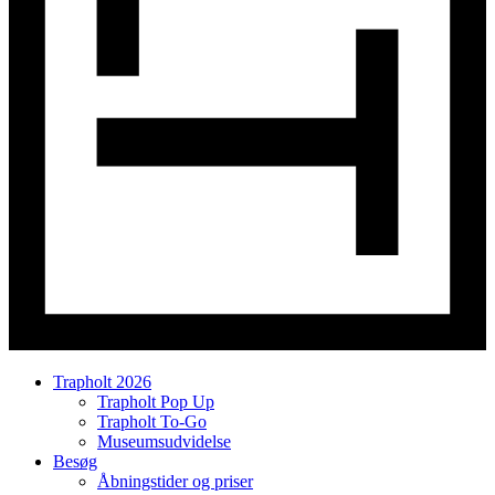
Trapholt 2026
Trapholt Pop Up
Trapholt To-Go
Museumsudvidelse
Besøg
Åbningstider og priser