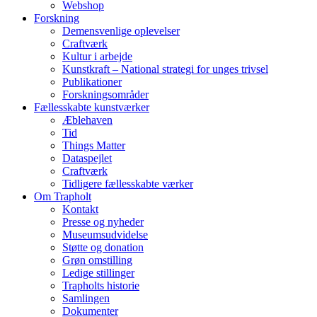
Webshop
Forskning
Demensvenlige oplevelser
Craftværk
Kultur i arbejde
Kunstkraft – National strategi for unges trivsel
Publikationer
Forskningsområder
Fællesskabte kunstværker
Æblehaven
Tid
Things Matter
Dataspejlet
Craftværk
Tidligere fællesskabte værker
Om Trapholt
Kontakt
Presse og nyheder
Museumsudvidelse
Støtte og donation
Grøn omstilling
Ledige stillinger
Trapholts historie
Samlingen
Dokumenter