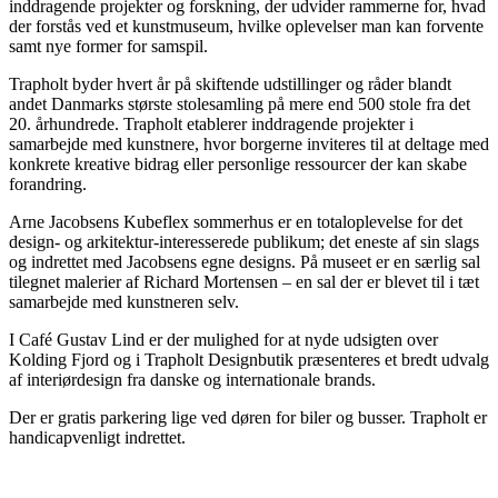
inddragende projekter og forskning, der udvider rammerne for, hvad
der forstås ved et kunstmuseum, hvilke oplevelser man kan forvente
samt nye former for samspil.
Trapholt byder hvert år på skiftende udstillinger og råder blandt
andet Danmarks største stolesamling på mere end 500 stole fra det
20. århundrede. Trapholt etablerer inddragende projekter i
samarbejde med kunstnere, hvor borgerne inviteres til at deltage med
konkrete kreative bidrag eller personlige ressourcer der kan skabe
forandring.
Arne Jacobsens Kubeflex sommerhus er en totaloplevelse for det
design- og arkitektur-interesserede publikum; det eneste af sin slags
og indrettet med Jacobsens egne designs. På museet er en særlig sal
tilegnet malerier af Richard Mortensen – en sal der er blevet til i tæt
samarbejde med kunstneren selv.
I Café Gustav Lind er der mulighed for at nyde udsigten over
Kolding Fjord og i Trapholt Designbutik præsenteres et bredt udvalg
af interiørdesign fra danske og internationale brands.
Der er gratis parkering lige ved døren for biler og busser. Trapholt er
handicapvenligt indrettet.