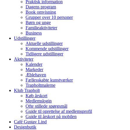
Praktisk information
Dagens program
Book omvisning
Grupper over 10 personer
Børn og unge
Familieaktiviteter
Business
Udstillinger
Aktuelle udstillinger
Kommende udstillinger
Tidligere udstillinger
Aktiviteter
Kalender
Markeder
Æblehaven
Fællesskabte kunstværker
Trapholtmalerne
Klub Trapholt
Køb årskort
Medlemslogin
Ofte stillede spørgsmål
Guide til oprettelse af medlemsprofil
Guide til årskort på mobilen
Café Gustav Lind
Designbutik