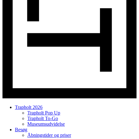
Trapholt 2026
Trapholt Pop Up
Trapholt To-Go
Museumsudvidelse
Besøg
Åbningstider og priser