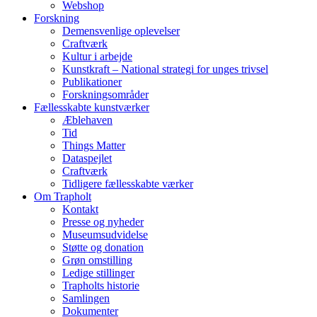
Webshop
Forskning
Demensvenlige oplevelser
Craftværk
Kultur i arbejde
Kunstkraft – National strategi for unges trivsel
Publikationer
Forskningsområder
Fællesskabte kunstværker
Æblehaven
Tid
Things Matter
Dataspejlet
Craftværk
Tidligere fællesskabte værker
Om Trapholt
Kontakt
Presse og nyheder
Museumsudvidelse
Støtte og donation
Grøn omstilling
Ledige stillinger
Trapholts historie
Samlingen
Dokumenter