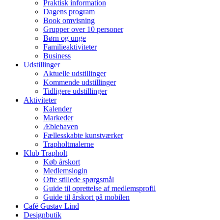
Praktisk information
Dagens program
Book omvisning
Grupper over 10 personer
Børn og unge
Familieaktiviteter
Business
Udstillinger
Aktuelle udstillinger
Kommende udstillinger
Tidligere udstillinger
Aktiviteter
Kalender
Markeder
Æblehaven
Fællesskabte kunstværker
Trapholtmalerne
Klub Trapholt
Køb årskort
Medlemslogin
Ofte stillede spørgsmål
Guide til oprettelse af medlemsprofil
Guide til årskort på mobilen
Café Gustav Lind
Designbutik