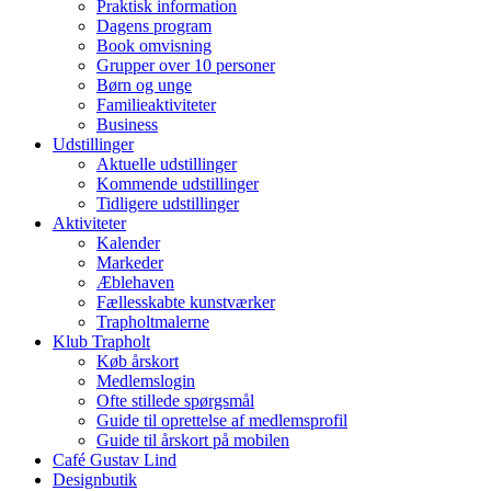
Praktisk information
Dagens program
Book omvisning
Grupper over 10 personer
Børn og unge
Familieaktiviteter
Business
Udstillinger
Aktuelle udstillinger
Kommende udstillinger
Tidligere udstillinger
Aktiviteter
Kalender
Markeder
Æblehaven
Fællesskabte kunstværker
Trapholtmalerne
Klub Trapholt
Køb årskort
Medlemslogin
Ofte stillede spørgsmål
Guide til oprettelse af medlemsprofil
Guide til årskort på mobilen
Café Gustav Lind
Designbutik