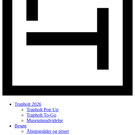
Trapholt 2026
Trapholt Pop Up
Trapholt To-Go
Museumsudvidelse
Besøg
Åbningstider og priser