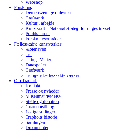
Webshop
Forskning
Demensvenlige oplevelser
Craftværk
Kultur i arbejde
Kunstkraft – National strategi for unges trivsel
Publikationer
Forskningsområder
Fællesskabte kunstværker
Æblehaven
Tid
Things Matter
Dataspejlet
Craftværk
Tidligere fællesskabte værker
Om Trapholt
Kontakt
Presse og nyheder
Museumsudvidelse
Støtte og donation
Grøn omstilling
Ledige stillinger
Trapholts historie
Samlingen
Dokumenter