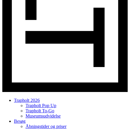
Trapholt 2026
Trapholt Pop Up
Trapholt To-Go
Museumsudvidelse
Besøg
Åbningstider og priser