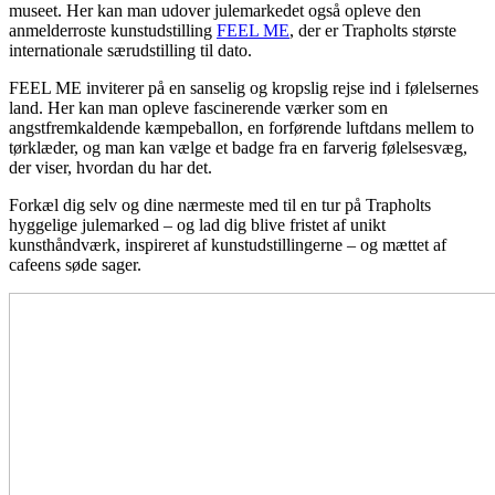
museet. Her kan man udover julemarkedet også opleve den
anmelderroste kunstudstilling
FEEL ME
, der er Trapholts største
internationale særudstilling til dato.
FEEL ME inviterer på en sanselig og kropslig rejse ind i følelsernes
land. Her kan man opleve fascinerende værker som en
angstfremkaldende kæmpeballon, en forførende luftdans mellem to
tørklæder, og man kan vælge et badge fra en farverig følelsesvæg,
der viser, hvordan du har det.
Forkæl dig selv og dine nærmeste med til en tur på Trapholts
hyggelige julemarked – og lad dig blive fristet af unikt
kunsthåndværk, inspireret af kunstudstillingerne – og mættet af
cafeens søde sager.