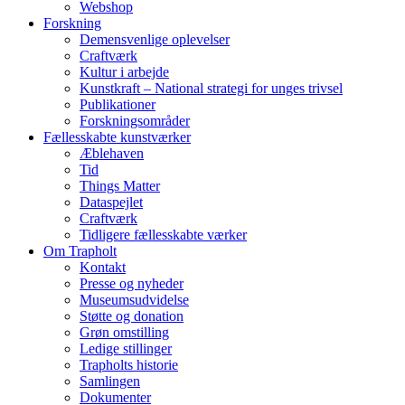
Webshop
Forskning
Demensvenlige oplevelser
Craftværk
Kultur i arbejde
Kunstkraft – National strategi for unges trivsel
Publikationer
Forskningsområder
Fællesskabte kunstværker
Æblehaven
Tid
Things Matter
Dataspejlet
Craftværk
Tidligere fællesskabte værker
Om Trapholt
Kontakt
Presse og nyheder
Museumsudvidelse
Støtte og donation
Grøn omstilling
Ledige stillinger
Trapholts historie
Samlingen
Dokumenter