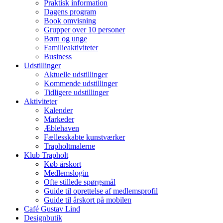
Praktisk information
Dagens program
Book omvisning
Grupper over 10 personer
Børn og unge
Familieaktiviteter
Business
Udstillinger
Aktuelle udstillinger
Kommende udstillinger
Tidligere udstillinger
Aktiviteter
Kalender
Markeder
Æblehaven
Fællesskabte kunstværker
Trapholtmalerne
Klub Trapholt
Køb årskort
Medlemslogin
Ofte stillede spørgsmål
Guide til oprettelse af medlemsprofil
Guide til årskort på mobilen
Café Gustav Lind
Designbutik