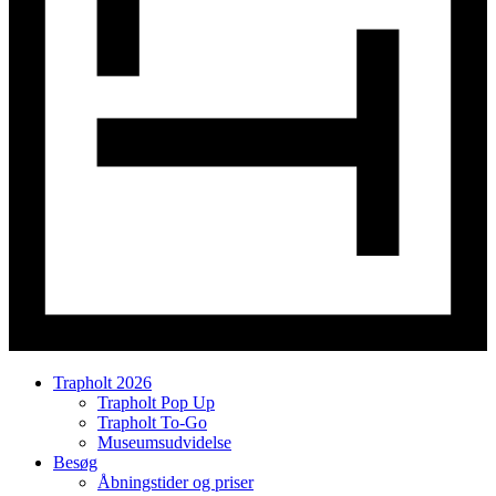
Trapholt 2026
Trapholt Pop Up
Trapholt To-Go
Museumsudvidelse
Besøg
Åbningstider og priser