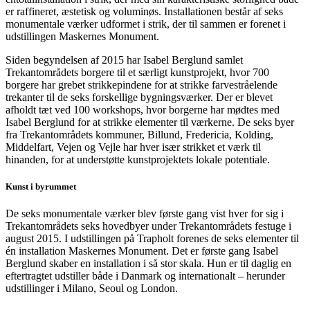
er raffineret, æstetisk og voluminøs. Installationen består af seks
monumentale værker udformet i strik, der til sammen er forenet i
udstillingen Maskernes Monument.
Siden begyndelsen af 2015 har Isabel Berglund samlet
Trekantområdets borgere til et særligt kunstprojekt, hvor 700
borgere har grebet strikkepindene for at strikke farvestråelende
trekanter til de seks forskellige bygningsværker. Der er blevet
afholdt tæt ved 100 workshops, hvor borgerne har mødtes med
Isabel Berglund for at strikke elementer til værkerne. De seks byer
fra Trekantområdets kommuner, Billund, Fredericia, Kolding,
Middelfart, Vejen og Vejle har hver især strikket et værk til
hinanden, for at understøtte kunstprojektets lokale potentiale.
Kunst i byrummet
De seks monumentale værker blev første gang vist hver for sig i
Trekantområdets seks hovedbyer under Trekantområdets festuge i
august 2015. I udstillingen på Trapholt forenes de seks elementer til
én installation Maskernes Monument. Det er første gang Isabel
Berglund skaber en installation i så stor skala. Hun er til daglig en
eftertragtet udstiller både i Danmark og internationalt – herunder
udstillinger i Milano, Seoul og London.