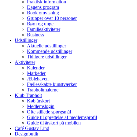
Praktisk information
Dagens program
Book omvisning
Grupper over 10 personer
Børn og unge
Familieaktiviteter
Business
Udstillinger
Aktuelle udstillinger
Kommende udstillinger
Tidligere udstillinger
Aktiviteter
Kalender
Markeder
Æblehaven
Fællesskabte kunstværker
Trapholtmalerne
Klub Trapholt
Køb årskort
Medlemslogin
Ofte stillede spørgsmål
Guide til oprettelse af medlemsprofil
Guide til årskort på mobilen
Café Gustav Lind
Designbutik