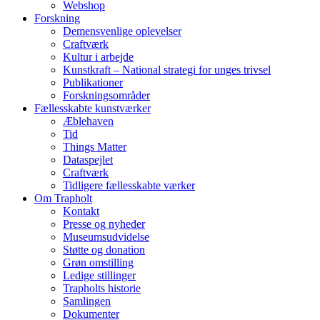
Webshop
Forskning
Demensvenlige oplevelser
Craftværk
Kultur i arbejde
Kunstkraft – National strategi for unges trivsel
Publikationer
Forskningsområder
Fællesskabte kunstværker
Æblehaven
Tid
Things Matter
Dataspejlet
Craftværk
Tidligere fællesskabte værker
Om Trapholt
Kontakt
Presse og nyheder
Museumsudvidelse
Støtte og donation
Grøn omstilling
Ledige stillinger
Trapholts historie
Samlingen
Dokumenter