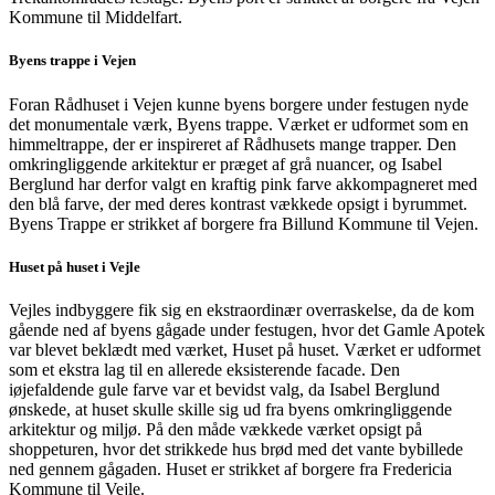
Kommune til Middelfart.
Byens trappe i Vejen
Foran Rådhuset i Vejen kunne byens borgere under festugen nyde
det monumentale værk, Byens trappe. Værket er udformet som en
himmeltrappe, der er inspireret af Rådhusets mange trapper. Den
omkringliggende arkitektur er præget af grå nuancer, og Isabel
Berglund har derfor valgt en kraftig pink farve akkompagneret med
den blå farve, der med deres kontrast vækkede opsigt i byrummet.
Byens Trappe er strikket af borgere fra Billund Kommune til Vejen.
Huset på huset i Vejle
Vejles indbyggere fik sig en ekstraordinær overraskelse, da de kom
gående ned af byens gågade under festugen, hvor det Gamle Apotek
var blevet beklædt med værket, Huset på huset. Værket er udformet
som et ekstra lag til en allerede eksisterende facade. Den
iøjefaldende gule farve var et bevidst valg, da Isabel Berglund
ønskede, at huset skulle skille sig ud fra byens omkringliggende
arkitektur og miljø. På den måde vækkede værket opsigt på
shoppeturen, hvor det strikkede hus brød med det vante bybillede
ned gennem gågaden. Huset er strikket af borgere fra Fredericia
Kommune til Vejle.