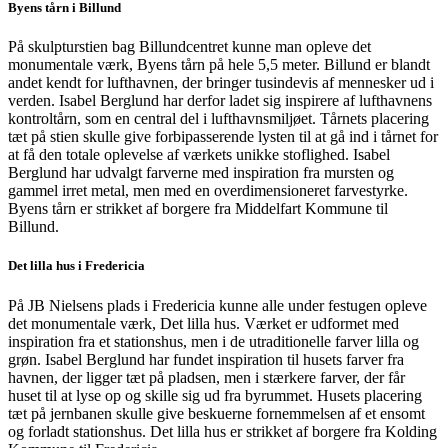
Byens tårn i Billund
På skulpturstien bag Billundcentret kunne man opleve det
monumentale værk, Byens tårn på hele 5,5 meter. Billund er blandt
andet kendt for lufthavnen, der bringer tusindevis af mennesker ud i
verden. Isabel Berglund har derfor ladet sig inspirere af lufthavnens
kontroltårn, som en central del i lufthavnsmiljøet. Tårnets placering
tæt på stien skulle give forbipasserende lysten til at gå ind i tårnet for
at få den totale oplevelse af værkets unikke stoflighed. Isabel
Berglund har udvalgt farverne med inspiration fra mursten og
gammel irret metal, men med en overdimensioneret farvestyrke.
Byens tårn er strikket af borgere fra Middelfart Kommune til
Billund.
Det lilla hus i Fredericia
På JB Nielsens plads i Fredericia kunne alle under festugen opleve
det monumentale værk, Det lilla hus. Værket er udformet med
inspiration fra et stationshus, men i de utraditionelle farver lilla og
grøn. Isabel Berglund har fundet inspiration til husets farver fra
havnen, der ligger tæt på pladsen, men i stærkere farver, der får
huset til at lyse op og skille sig ud fra byrummet. Husets placering
tæt på jernbanen skulle give beskuerne fornemmelsen af et ensomt
og forladt stationshus. Det lilla hus er strikket af borgere fra Kolding