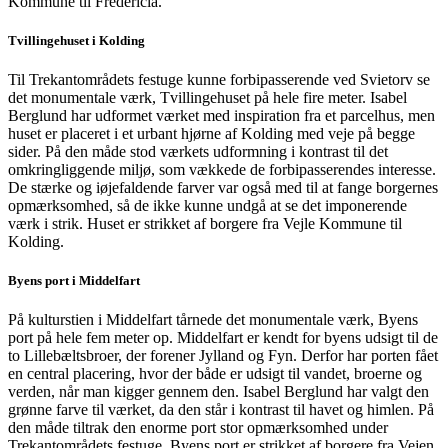
Kommune til Fredericia.
Tvillingehuset i Kolding
Til Trekantområdets festuge kunne forbipasserende ved Svietorv se
det monumentale værk, Tvillingehuset på hele fire meter. Isabel
Berglund har udformet værket med inspiration fra et parcelhus, men
huset er placeret i et urbant hjørne af Kolding med veje på begge
sider. På den måde stod værkets udformning i kontrast til det
omkringliggende miljø, som vækkede de forbipasserendes interesse.
De stærke og iøjefaldende farver var også med til at fange borgernes
opmærksomhed, så de ikke kunne undgå at se det imponerende
værk i strik. Huset er strikket af borgere fra Vejle Kommune til
Kolding.
Byens port i Middelfart
På kulturstien i Middelfart tårnede det monumentale værk, Byens
port på hele fem meter op. Middelfart er kendt for byens udsigt til de
to Lillebæltsbroer, der forener Jylland og Fyn. Derfor har porten fået
en central placering, hvor der både er udsigt til vandet, broerne og
verden, når man kigger gennem den. Isabel Berglund har valgt den
grønne farve til værket, da den står i kontrast til havet og himlen. På
den måde tiltrak den enorme port stor opmærksomhed under
Trekantområdets festuge. Byens port er strikket af borgere fra Vejen