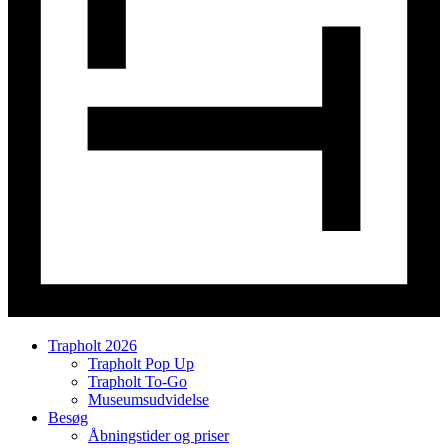
Trapholt 2026
Trapholt Pop Up
Trapholt To-Go
Museumsudvidelse
Besøg
Åbningstider og priser