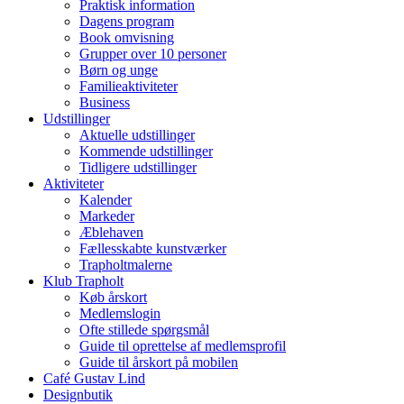
Praktisk information
Dagens program
Book omvisning
Grupper over 10 personer
Børn og unge
Familieaktiviteter
Business
Udstillinger
Aktuelle udstillinger
Kommende udstillinger
Tidligere udstillinger
Aktiviteter
Kalender
Markeder
Æblehaven
Fællesskabte kunstværker
Trapholtmalerne
Klub Trapholt
Køb årskort
Medlemslogin
Ofte stillede spørgsmål
Guide til oprettelse af medlemsprofil
Guide til årskort på mobilen
Café Gustav Lind
Designbutik