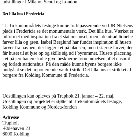
udstillinger i Milano, Seoul og London.
Det lilla hus i Fredericia
Til Trekantområdets festuge kunne forbipasserende ved JB Nielsens
plads i Fredericia se det monumentale værk, Det lilla hus. Værket er
udformet med inspiration fra et stationshuset, men i de utraditionelle
farver lilla og grøn. Isabel Berglund har fundet inspiration til husets
farver fra havnen, der ligger tæt på pladsen, men i stærke farver, der
får huset til at lyse op og skille sig ud i byrummet. Husets placering
tæt på jernbanen skulle give beskuerne fornemmelsen af et ensomt
og forladt stationshus. På den måde kunne byens borgere ikke
undgå at se det imponerende værk i strik. Det lilla hus er strikket af
borgere fra Kolding Kommune til Fredericia.
Udstillingen kan opleves på Trapholt 21. januar – 22. maj.
Udstillingen og projektet er støttet af Trekantområdets festuge,
Kolding Kommune og Nordea-fonden
Adresse
Trapholt
Æblehaven 23
6000 Kolding