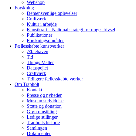
Webshop
Forskning
Demensvenlige oplevelser
Craftværk
Kultur i arbejde
Kunstkraft – National strategi for unges trivsel
Publikationer
Forskningsområder
Fællesskabte kunstværker
Æblehaven
Tid
Things Matter
Dataspejlet
Craftværk
Tidligere fællesskabte værker
Om Trapholt
Kontakt
Presse og nyheder
Museumsudvidelse
Støtte og donation
Grøn omstilling
Ledige stillinger
Trapholts historie
Samlingen
Dokumenter