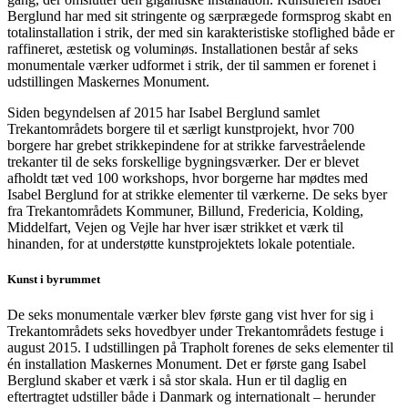
Berglund har med sit stringente og særprægede formsprog skabt en
totalinstallation i strik, der med sin karakteristiske stoflighed både er
raffineret, æstetisk og voluminøs. Installationen består af seks
monumentale værker udformet i strik, der til sammen er forenet i
udstillingen Maskernes Monument.
Siden begyndelsen af 2015 har Isabel Berglund samlet
Trekantområdets borgere til et særligt kunstprojekt, hvor 700
borgere har grebet strikkepindene for at strikke farvestråelende
trekanter til de seks forskellige bygningsværker. Der er blevet
afholdt tæt ved 100 workshops, hvor borgerne har mødtes med
Isabel Berglund for at strikke elementer til værkerne. De seks byer
fra Trekantområdets Kommuner, Billund, Fredericia, Kolding,
Middelfart, Vejen og Vejle har hver især strikket et værk til
hinanden, for at understøtte kunstprojektets lokale potentiale.
Kunst i byrummet
De seks monumentale værker blev første gang vist hver for sig i
Trekantområdets seks hovedbyer under Trekantområdets festuge i
august 2015. I udstillingen på Trapholt forenes de seks elementer til
én installation Maskernes Monument. Det er første gang Isabel
Berglund skaber et værk i så stor skala. Hun er til daglig en
eftertragtet udstiller både i Danmark og internationalt – herunder