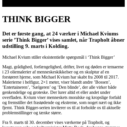
THINK BIGGER
Det er første gang, at 24 værker i Michael Kviums
serie ’Think Bigger’ vises samlet, når Trapholt åbner
udstilling 9. marts i Kolding.
Michael Kvium stiller eksistentielle spørgsmål i ‘Think Bigger’
Magt, grådighed, forfængelighed, drifter, livet og døden er temaerne
i 23 oliemalerier af menneskeskikkelser og en skulptur af en
forstørret hjerne, som Michael Kvium har skabt fra 2008 til 2017.
Malerierne i helfigur, 2×1 meter, viser blandt andre ’Bossen’,
’Entertaineren’, ’Sælgeren’ og ’Den blinde’, der alle virker både
genkendelige og groteske. Der lurer altid et eller andet under
overfladen. Kvium viser menneskets moralske og kropslige forfald
og fremstiller det frastødende og ekstreme, som noget nært og ikke
fjernt. Think Bigger-serien inviterer os til at forholde os til aktuelle
problemstillinger og tænke større.
Fra 9. marts til 30. december vises værkerne på Trapholt, og