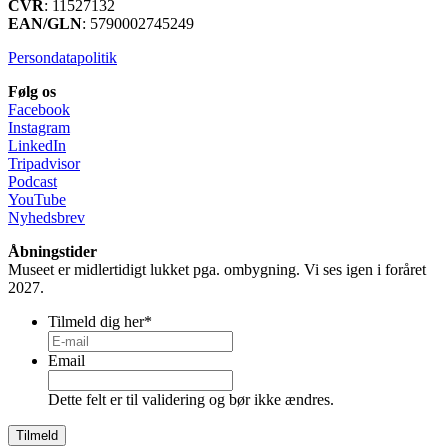
CVR
: 11527132
EAN/GLN
: 5790002745249
Persondatapolitik
Følg os
Facebook
Instagram
LinkedIn
Tripadvisor
Podcast
YouTube
Nyhedsbrev
Åbningstider
Museet er midlertidigt lukket pga. ombygning. Vi ses igen i foråret
2027.
Tilmeld dig her
*
Email
Dette felt er til validering og bør ikke ændres.