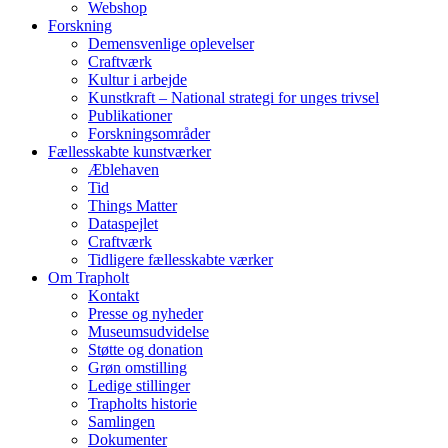
Webshop
Forskning
Demensvenlige oplevelser
Craftværk
Kultur i arbejde
Kunstkraft – National strategi for unges trivsel
Publikationer
Forskningsområder
Fællesskabte kunstværker
Æblehaven
Tid
Things Matter
Dataspejlet
Craftværk
Tidligere fællesskabte værker
Om Trapholt
Kontakt
Presse og nyheder
Museumsudvidelse
Støtte og donation
Grøn omstilling
Ledige stillinger
Trapholts historie
Samlingen
Dokumenter