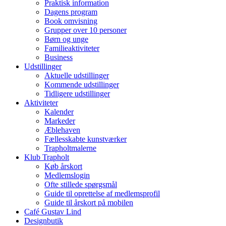
Praktisk information
Dagens program
Book omvisning
Grupper over 10 personer
Børn og unge
Familieaktiviteter
Business
Udstillinger
Aktuelle udstillinger
Kommende udstillinger
Tidligere udstillinger
Aktiviteter
Kalender
Markeder
Æblehaven
Fællesskabte kunstværker
Trapholtmalerne
Klub Trapholt
Køb årskort
Medlemslogin
Ofte stillede spørgsmål
Guide til oprettelse af medlemsprofil
Guide til årskort på mobilen
Café Gustav Lind
Designbutik