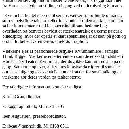
kunstneren selv og kulturminister Mette Bock, der begge stammer
fra Horsens, skyder udstillingen i gang ved en fernisering 8. marts.
”Kvium har hentet ideerne til seriens værker fra forbudte områder,
som vi helst ikke taler om eller fra samtidsproblematikker, som han
så har kommentarer til. Han søger ind til sandhederne bag
overfladen og benytter bevidst et stærkt teatralsk og gerne patetisk
billedsprog, hvor der opstår et klart spejlbillede af os selv på godt og
ondt,” fortæller Karen Grøn, direktør, Trapholt.
Værkerne ejes af passionerede østjyske Kviumsamlere i samejet
Think Bigger. Værkerne er, efterhånden som de er skabt, udstillet i
Horsens Ny Teaters Kvium-sal, der dog ikke kan rumme alle på én
gang. Samlerne oplever, at Kviums kunstværker fører til samtaler
om væsentlige og eksistentielle emner i stedet for small talk, og at
værkerne gør deres verden og tanker større.
For yderligere information, kontakt venligst
Karen Grøn, direktør,
E: kg@trapholt.dk, M: 5134 1295
Iben Augustsen, pressekoordinator,
E: ibeau@trapholt.dk, M: 6168 0511