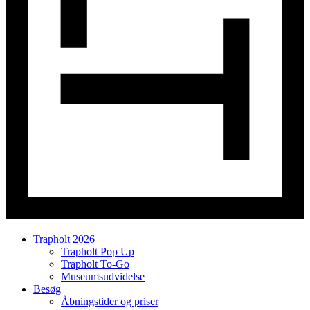
Trapholt 2026
Trapholt Pop Up
Trapholt To-Go
Museumsudvidelse
Besøg
Åbningstider og priser