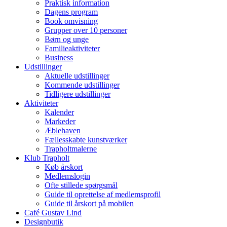
Praktisk information
Dagens program
Book omvisning
Grupper over 10 personer
Børn og unge
Familieaktiviteter
Business
Udstillinger
Aktuelle udstillinger
Kommende udstillinger
Tidligere udstillinger
Aktiviteter
Kalender
Markeder
Æblehaven
Fællesskabte kunstværker
Trapholtmalerne
Klub Trapholt
Køb årskort
Medlemslogin
Ofte stillede spørgsmål
Guide til oprettelse af medlemsprofil
Guide til årskort på mobilen
Café Gustav Lind
Designbutik