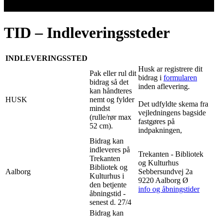
TID – Indleveringssteder
INDLEVERINGSSTED
Husk ar registrere dit
Pak eller rul dit
bidrag i
formularen
bidrag så det
inden aflevering.
kan håndteres
HUSK
nemt og fylder
Det udfyldte skema fra
mindst
vejledningens bagside
(rulle/rør max
fastgøres på
52 cm).
indpakningen,
Bidrag kan
indleveres på
Trekanten - Bibliotek
Trekanten
og Kulturhus
Bibliotek og
Aalborg
Sebbersundvej 2a
Kulturhus i
9220 Aalborg Ø
den betjente
info og åbningstider
åbningstid -
senest d. 27/4
Bidrag kan