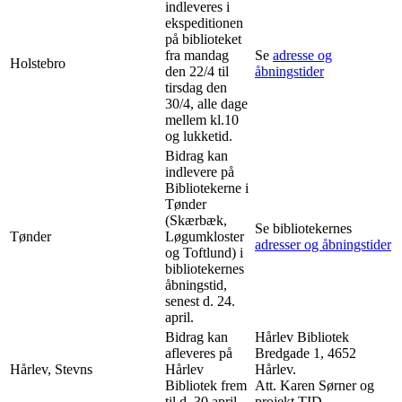
indleveres i
ekspeditionen
på biblioteket
fra mandag
Se
adresse og
Holstebro
den 22/4 til
åbningstider
tirsdag den
30/4, alle dage
mellem kl.10
og lukketid.
Bidrag kan
indlevere på
Bibliotekerne i
Tønder
(Skærbæk,
Se bibliotekernes
Tønder
Løgumkloster
adresser og åbningstider
og Toftlund) i
bibliotekernes
åbningstid,
senest d. 24.
april.
Bidrag kan
Hårlev Bibliotek
afleveres på
Bredgade 1, 4652
Hårlev, Stevns
Hårlev
Hårlev.
Bibliotek frem
Att. Karen Sørner og
til d. 30 april
projekt TID