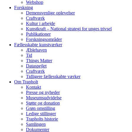
Webshop
Forskning
Demensvenlige oplevelser
Craftværk
Kultur i arbejde
Kunstkraft – National strategi for unges trivsel
Publikationer
Forskningsområder
Fællesskabte kunstværker
Æblehaven
Tid
Things Matter
Dataspejlet
Craftværk
Tidligere fællesskabte værker
Om Trapholt
Kontakt
Presse og nyheder
Museumsudvidelse
Støtte og donation
Grøn omstilling
Ledige stillinger
Trapholts historie
Samlingen
Dokumenter