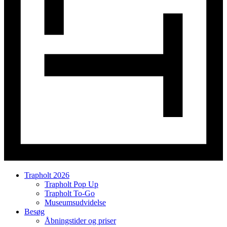
Trapholt 2026
Trapholt Pop Up
Trapholt To-Go
Museumsudvidelse
Besøg
Åbningstider og priser