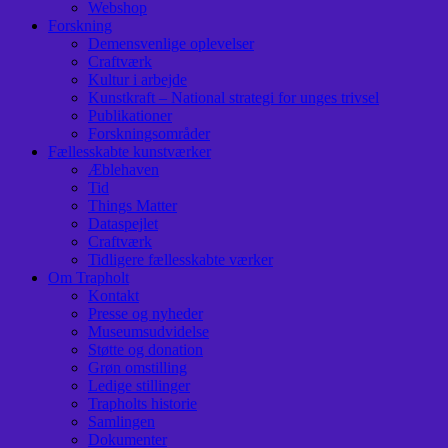
Webshop
Forskning
Demensvenlige oplevelser
Craftværk
Kultur i arbejde
Kunstkraft – National strategi for unges trivsel
Publikationer
Forskningsområder
Fællesskabte kunstværker
Æblehaven
Tid
Things Matter
Dataspejlet
Craftværk
Tidligere fællesskabte værker
Om Trapholt
Kontakt
Presse og nyheder
Museumsudvidelse
Støtte og donation
Grøn omstilling
Ledige stillinger
Trapholts historie
Samlingen
Dokumenter