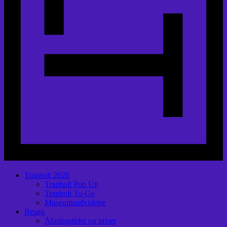
Trapholt 2026
Trapholt Pop Up
Trapholt To-Go
Museumsudvidelse
Besøg
Åbningstider og priser