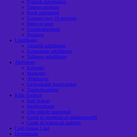
Praktisk information
Dagens program
Book omvisning
Grupper over 10 personer
Børn og unge
Familieaktiviteter
Business
Udstillinger
Aktuelle udstillinger
Kommende udstillinger
Tidligere udstillinger
Aktiviteter
Kalender
Markeder
Æblehaven
Fællesskabte kunstværker
Trapholtmalerne
Klub Trapholt
Køb årskort
Medlemslogin
Ofte stillede spørgsmål
Guide til oprettelse af medlemsprofil
Guide til årskort på mobilen
Café Gustav Lind
Designbutik