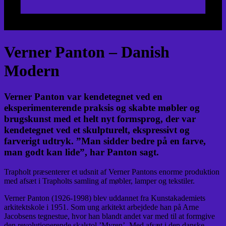
Verner Panton – Danish
Modern
Verner Panton var kendetegnet ved en
eksperimenterende praksis og skabte møbler og
brugskunst med et helt nyt formsprog, der var
kendetegnet ved et skulpturelt, ekspressivt og
farverigt udtryk. ”Man sidder bedre på en farve,
man godt kan lide”, har Panton sagt.
Trapholt præsenterer et udsnit af Verner Pantons enorme produktion
med afsæt i Trapholts samling af møbler, lamper og tekstiler.
Verner Panton (1926-1998) blev uddannet fra Kunstakademiets
arkitektskole i 1951. Som ung arkitekt arbejdede han på Arne
Jacobsens tegnestue, hvor han blandt andet var med til at formgive
den revolutionerende skalstol ’Myren’. Med afsæt i den danske