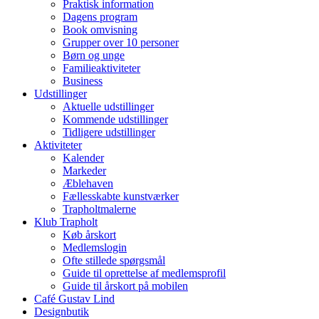
Praktisk information
Dagens program
Book omvisning
Grupper over 10 personer
Børn og unge
Familieaktiviteter
Business
Udstillinger
Aktuelle udstillinger
Kommende udstillinger
Tidligere udstillinger
Aktiviteter
Kalender
Markeder
Æblehaven
Fællesskabte kunstværker
Trapholtmalerne
Klub Trapholt
Køb årskort
Medlemslogin
Ofte stillede spørgsmål
Guide til oprettelse af medlemsprofil
Guide til årskort på mobilen
Café Gustav Lind
Designbutik