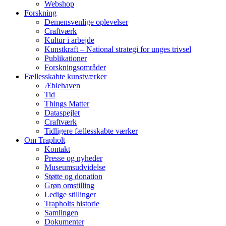
Webshop
Forskning
Demensvenlige oplevelser
Craftværk
Kultur i arbejde
Kunstkraft – National strategi for unges trivsel
Publikationer
Forskningsområder
Fællesskabte kunstværker
Æblehaven
Tid
Things Matter
Dataspejlet
Craftværk
Tidligere fællesskabte værker
Om Trapholt
Kontakt
Presse og nyheder
Museumsudvidelse
Støtte og donation
Grøn omstilling
Ledige stillinger
Trapholts historie
Samlingen
Dokumenter