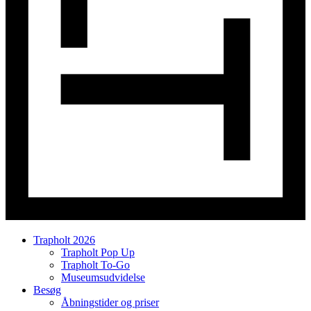
Trapholt 2026
Trapholt Pop Up
Trapholt To-Go
Museumsudvidelse
Besøg
Åbningstider og priser